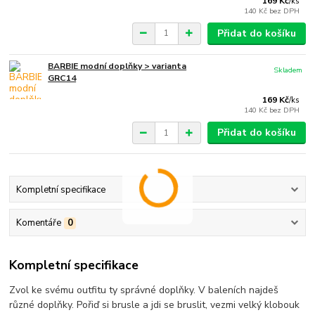
169 Kč
/
ks
140 Kč
bez DPH
Přidat do košíku
BARBIE modní doplňky > varianta
Skladem
GRC14
169 Kč
/
ks
140 Kč
bez DPH
Přidat do košíku
Kompletní specifikace
Komentáře
0
Kompletní specifikace
Zvol ke svému outfitu ty správné doplňky. V baleních najdeš
různé doplňky. Pořiď si brusle a jdi se bruslit, vezmi velký klobouk