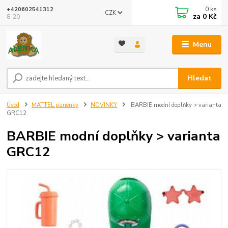
0
ks
+420602541312
CZK
za
0 Kč
8-20
Menu
Hledat
Úvod
MATTEL panenky
NOVINKY
BARBIE modní doplňky > varianta
GRC12
BARBIE modní doplňky > varianta
GRC12