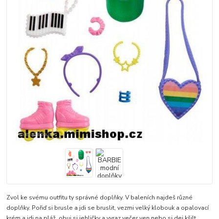
Zvol ke svému outfitu ty správné doplňky. V baleních najdeš různé
doplňky. Pořiď si brusle a jdi se bruslit, vezmi velký klobouk a opalovací
krém a jdi na pláž, obuj si jehličky a vyraz večer ven nebo si dej kšilt