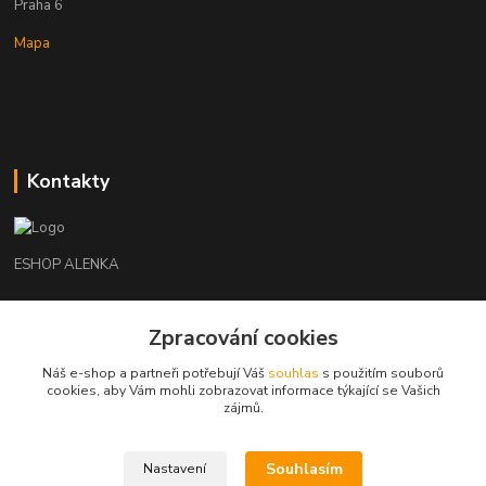
Praha 6
Mapa
Kontakty
ESHOP ALENKA
Ing. Martina Cikhartová
Zpracování cookies
+420602541312
8-20
Náš e-shop a partneři potřebují Váš
souhlas
s použitím souborů
cookies, aby Vám mohli zobrazovat informace týkající se Vašich
orechovka@inmes.cz
zájmů.
Souhlasím
Nastavení