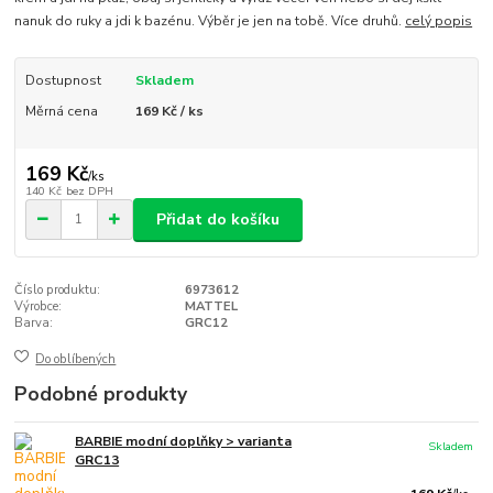
nanuk do ruky a jdi k bazénu. Výběr je jen na tobě. Více druhů.
celý popis
Dostupnost
Skladem
Měrná cena
169 Kč / ks
169 Kč
/
ks
140 Kč
bez DPH
Přidat do košíku
Číslo produktu:
6973612
Výrobce:
MATTEL
Barva:
GRC12
Do oblíbených
Podobné produkty
BARBIE modní doplňky > varianta
Skladem
GRC13