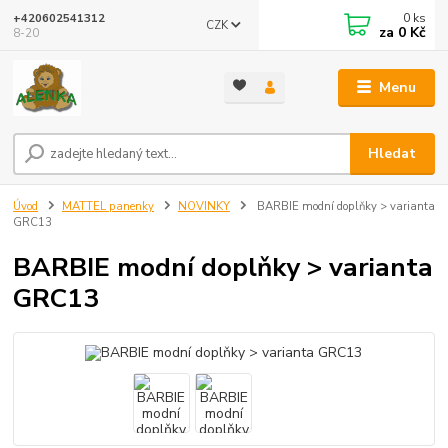
0
ks
+420602541312
CZK
za
0 Kč
8-20
Menu
Hledat
Úvod
MATTEL panenky
NOVINKY
BARBIE modní doplňky > varianta
GRC13
BARBIE modní doplňky > varianta
GRC13