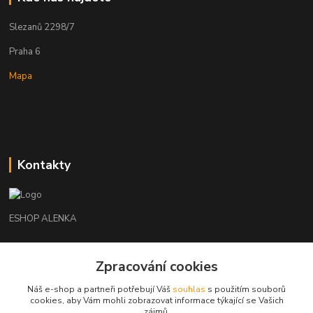
Slezanů 2298/7
Praha 6
Mapa
Kontakty
ESHOP ALENKA
Ing. Martina Cikhartová
+420602541312
Zpracování cookies
8-20
Náš e-shop a partneři potřebují Váš
souhlas
s použitím souborů
cookies, aby Vám mohli zobrazovat informace týkající se Vašich
orechovka@inmes.cz
zájmů.