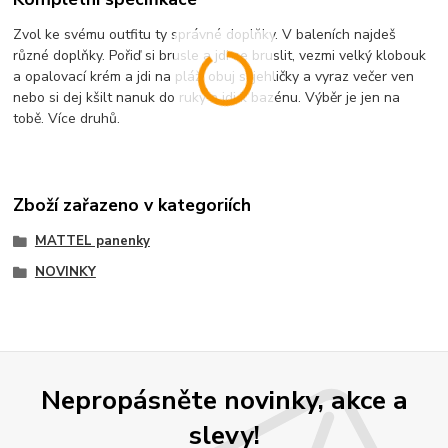
Zvol ke svému outfitu ty správné doplňky. V baleních najdeš
různé doplňky. Pořiď si brusle a jdi se bruslit, vezmi velký klobouk
a opalovací krém a jdi na pláž, obuj si jehličky a vyraz večer ven
nebo si dej kšilt nanuk do ruky a jdi k bazénu. Výběr je jen na
tobě. Více druhů.
Zboží zařazeno v kategoriích
MATTEL panenky
NOVINKY
Nepropásněte novinky, akce a
slevy!