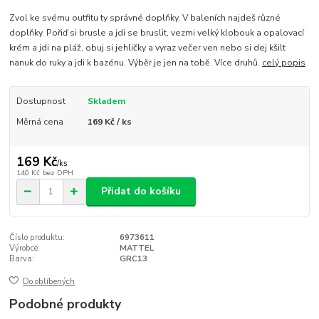
Zvol ke svému outfitu ty správné doplňky. V baleních najdeš různé
doplňky. Pořiď si brusle a jdi se bruslit, vezmi velký klobouk a opalovací
krém a jdi na pláž, obuj si jehličky a vyraz večer ven nebo si dej kšilt
nanuk do ruky a jdi k bazénu. Výběr je jen na tobě. Více druhů.
celý popis
Dostupnost
Skladem
Měrná cena
169 Kč / ks
169 Kč
/
ks
140 Kč
bez DPH
Přidat do košíku
Číslo produktu:
6973611
Výrobce:
MATTEL
Barva:
GRC13
Do oblíbených
Podobné produkty