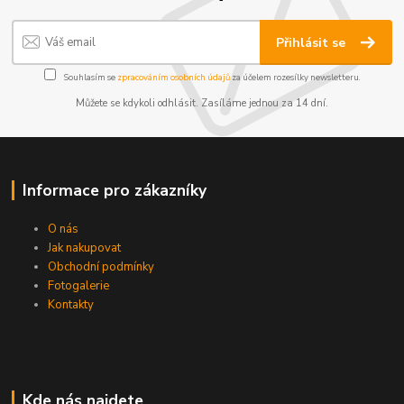
Přihlásit se
Souhlasím se
zpracováním osobních údajů
za účelem rozesílky newsletteru.
Můžete se kdykoli odhlásit. Zasíláme jednou za 14 dní.
Informace pro zákazníky
O nás
Jak nakupovat
Obchodní podmínky
Fotogalerie
Kontakty
Kde nás najdete