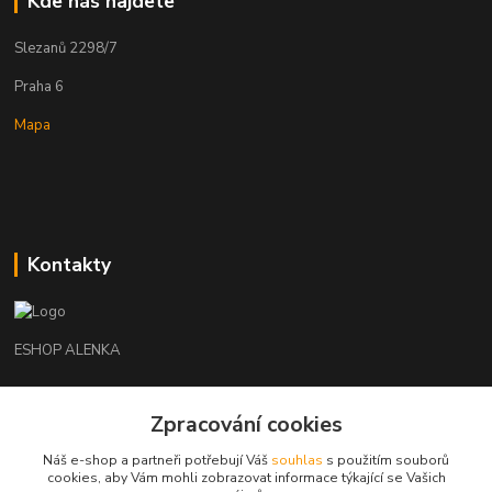
Kde nás najdete
Slezanů 2298/7
Praha 6
Mapa
Kontakty
ESHOP ALENKA
Ing. Martina Cikhartová
+420602541312
Zpracování cookies
8-20
Náš e-shop a partneři potřebují Váš
souhlas
s použitím souborů
cookies, aby Vám mohli zobrazovat informace týkající se Vašich
orechovka@inmes.cz