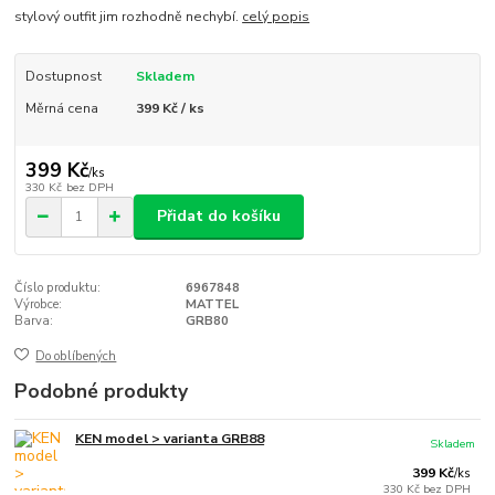
stylový outfit jim rozhodně nechybí.
celý popis
Dostupnost
Skladem
Měrná cena
399 Kč / ks
399 Kč
/
ks
330 Kč
bez DPH
Přidat do košíku
Číslo produktu:
6967848
Výrobce:
MATTEL
Barva:
GRB80
Do oblíbených
Podobné produkty
KEN model > varianta GRB88
Skladem
399 Kč
/
ks
330 Kč
bez DPH