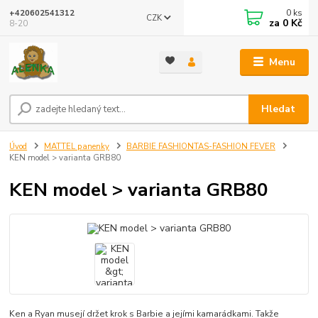
0
ks
+420602541312
CZK
za
0 Kč
8-20
Menu
Hledat
Úvod
MATTEL panenky
BARBIE FASHIONTAS-FASHION FEVER
KEN model > varianta GRB80
KEN model > varianta GRB80
Ken a Ryan musejí držet krok s Barbie a jejími kamarádkami. Takže