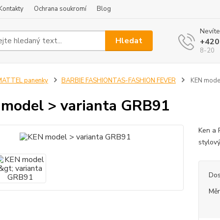
Kontakty
Ochrana soukromí
Blog
Nevíte
Hledat
+420
8-20
MATTEL panenky
BARBIE FASHIONTAS-FASHION FEVER
KEN model
model > varianta GRB91
Ken a 
stylov
Dos
Měr