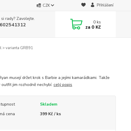
Přihlášení
CZK
 si rady? Zavolejte.
0
ks
602541312
za
0 Kč
 > varianta GRB91
Ryan musejí držet krok s Barbie a jejími kamarádkami. Takže
ý outfit jim rozhodně nechybí.
celý popis
tupnost
Skladem
ná cena
399 Kč / ks