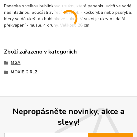
Panenka s velkou bublinkovou sukní, která panenku udrží ve vodě
nad hladinou. Součástí zvířecí mazlíček - kočkoryba nebo psoryba,
který se dá ukrýt do bublinkové sukně. V sukni je ukryto i další
překvapení - mušle. 4 druhy. Velikost: 26 cm
Zboží zařazeno v kategoriích
MGA
MOXIE GIRLZ
Nepropásněte novinky, akce a
slevy!