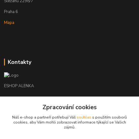
Slezanů 2298/7
Praha 6
Mapa
Kontakty
ESHOP ALENKA
Ing. Martina Cikhartová
+420602541312
Zpracování cookies
8-20
Náš e-shop a partneři potřebují Váš
souhlas
s použitím souborů
cookies, aby Vám mohli zobrazovat informace týkající se Vašich
orechovka@inmes.cz
zájmů.