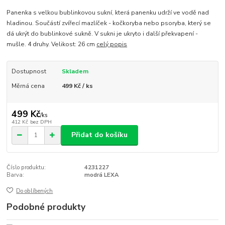
Panenka s velkou bublinkovou sukní, která panenku udrží ve vodě nad
hladinou. Součástí zvířecí mazlíček - kočkoryba nebo psoryba, který se
dá ukrýt do bublinkové sukně. V sukni je ukryto i další překvapení -
mušle. 4 druhy. Velikost: 26 cm
celý popis
Dostupnost
Skladem
Měrná cena
499 Kč / ks
499 Kč
/
ks
412 Kč
bez DPH
Přidat do košíku
Číslo produktu:
4231227
Barva:
modrá LEXA
Do oblíbených
Podobné produkty