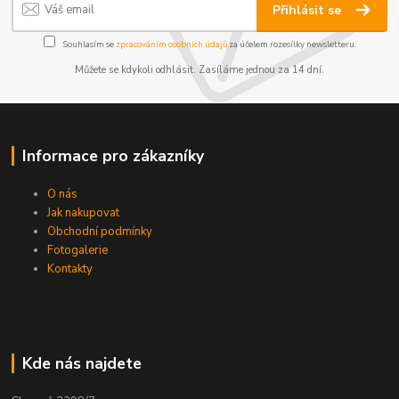
Přihlásit se
Souhlasím se
zpracováním osobních údajů
za účelem rozesílky newsletteru.
Můžete se kdykoli odhlásit. Zasíláme jednou za 14 dní.
Informace pro zákazníky
O nás
Jak nakupovat
Obchodní podmínky
Fotogalerie
Kontakty
Kde nás najdete