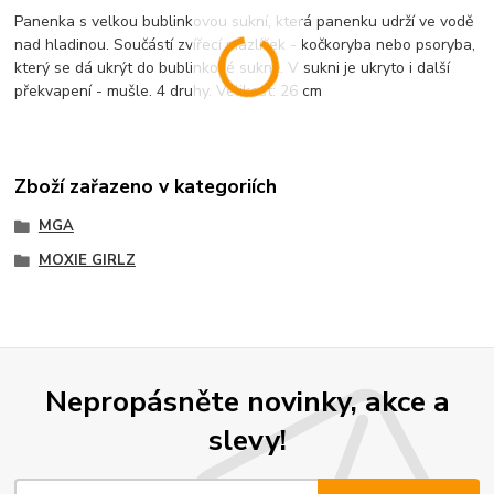
Panenka s velkou bublinkovou sukní, která panenku udrží ve vodě
nad hladinou. Součástí zvířecí mazlíček - kočkoryba nebo psoryba,
který se dá ukrýt do bublinkové sukně. V sukni je ukryto i další
překvapení - mušle. 4 druhy. Velikost: 26 cm
Zboží zařazeno v kategoriích
MGA
MOXIE GIRLZ
Nepropásněte novinky, akce a
slevy!