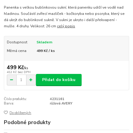
Panenka s velkou bublinkovou sukní, která panenku udrží ve vodě nad
hladinou. Součástí zvířecí mazlíček - kočkoryba nebo psoryba, který se
dá ukrýt do bublinkové sukně. V sukni je ukryto i další překvapení -
mušle. 4 druhy. Velikost: 26 cm
celý popis
Dostupnost
Skladem
Měrná cena
499 Kč / ks
499 Kč
/
ks
412 Kč
bez DPH
Přidat do košíku
Číslo produktu:
4231161
Barva:
růžová AVERY
Do oblíbených
Podobné produkty