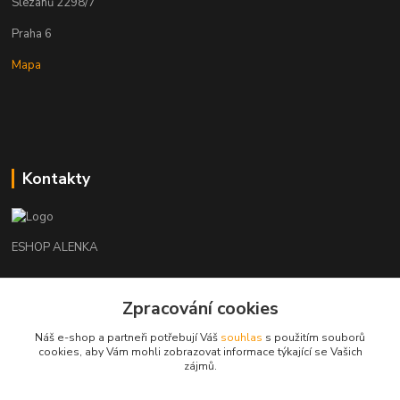
Slezanů 2298/7
Praha 6
Mapa
Kontakty
ESHOP ALENKA
Ing. Martina Cikhartová
+420602541312
Zpracování cookies
8-20
Náš e-shop a partneři potřebují Váš
souhlas
s použitím souborů
cookies, aby Vám mohli zobrazovat informace týkající se Vašich
orechovka@inmes.cz
zájmů.