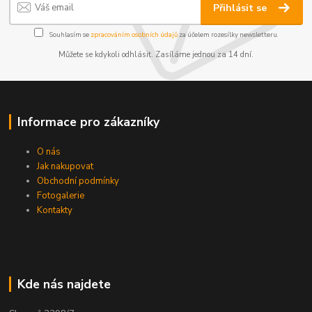
Přihlásit se
Souhlasím se
zpracováním osobních údajů
za účelem rozesílky newsletteru.
Můžete se kdykoli odhlásit. Zasíláme jednou za 14 dní.
Informace pro zákazníky
O nás
Jak nakupovat
Obchodní podmínky
Fotogalerie
Kontakty
Kde nás najdete