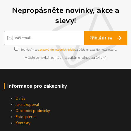
Nepropásněte novinky, akce a
slevy!
Přihlásit se
Souhlasím se
zpracováním osobních údajů
za účelem rozesílky newsletteru.
Můžete se kdykoli odhlásit. Zasíláme jednou za 14 dní.
Informace pro zákazníky
O nás
Jak nakupovat
Obchodní podmínky
Fotogalerie
Kontakty