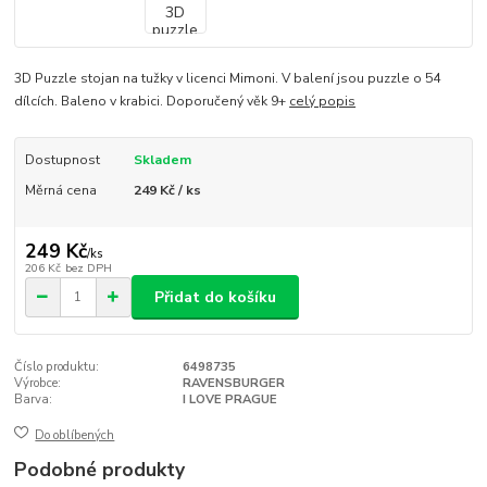
3D Puzzle stojan na tužky v licenci Mimoni. V balení jsou puzzle o 54
dílcích. Baleno v krabici. Doporučený věk 9+
celý popis
Dostupnost
Skladem
Měrná cena
249 Kč / ks
249 Kč
/
ks
206 Kč
bez DPH
Přidat do košíku
Číslo produktu:
6498735
Výrobce:
RAVENSBURGER
Barva:
I LOVE PRAGUE
Do oblíbených
Podobné produkty