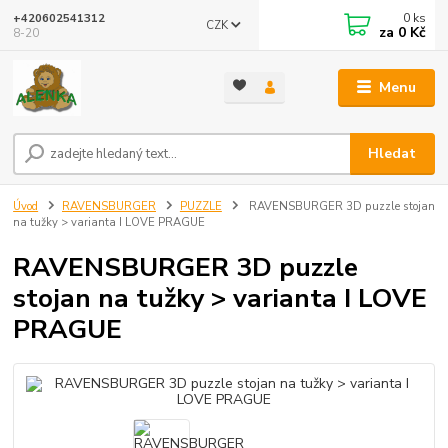
0
ks
+420602541312
CZK
za
0 Kč
8-20
Menu
Hledat
Úvod
RAVENSBURGER
PUZZLE
RAVENSBURGER 3D puzzle stojan
na tužky > varianta I LOVE PRAGUE
RAVENSBURGER 3D puzzle
stojan na tužky > varianta I LOVE
PRAGUE