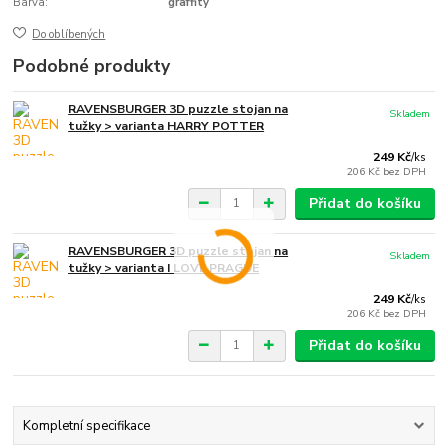
Barva:
graffity
Do oblíbených
Podobné produkty
RAVENSBURGER 3D puzzle stojan na
Skladem
tužky > varianta HARRY POTTER
249 Kč
/
ks
206 Kč
bez DPH
Přidat do košíku
RAVENSBURGER 3D puzzle stojan na
Skladem
tužky > varianta I LOVE PRAGUE
249 Kč
/
ks
206 Kč
bez DPH
Přidat do košíku
Kompletní specifikace