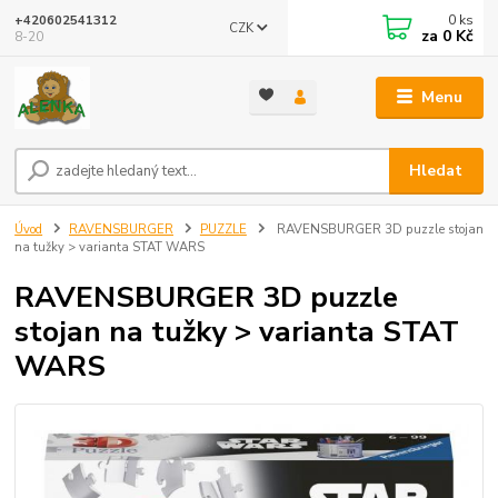
0
ks
+420602541312
CZK
za
0 Kč
8-20
Menu
Hledat
Úvod
RAVENSBURGER
PUZZLE
RAVENSBURGER 3D puzzle stojan
na tužky > varianta STAT WARS
RAVENSBURGER 3D puzzle
stojan na tužky > varianta STAT
WARS