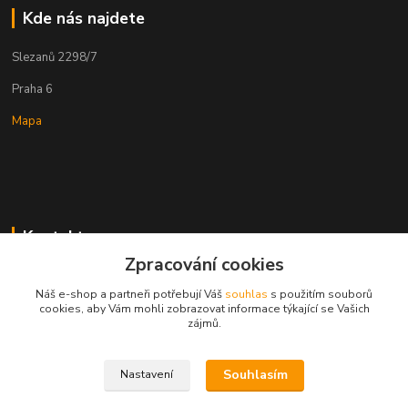
Kde nás najdete
Slezanů 2298/7
Praha 6
Mapa
Kontakty
Zpracování cookies
Náš e-shop a partneři potřebují Váš
souhlas
s použitím souborů
ESHOP ALENKA
cookies, aby Vám mohli zobrazovat informace týkající se Vašich
zájmů.
Ing. Martina Cikhartová
+420602541312
Souhlasím
Nastavení
8-20