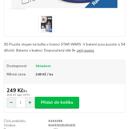
3D Puzzle stojan na tužky v licenci STAR WARS. V balení jsou puzzle o 54
dílcích. Baleno v krabici. Doporučený věk 9+
celý popis
Dostupnost
Skladem
Měrná cena
249 Kč / ks
249 Kč
/
ks
206 Kč
bez DPH
Přidat do košíku
Číslo produktu:
6494086
Výrobce:
RAVENSBURGER