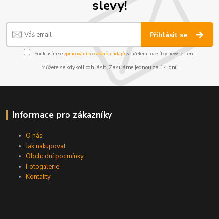
slevy!
Přihlásit se
Souhlasím se
zpracováním osobních údajů
za účelem rozesílky newsletteru.
Můžete se kdykoli odhlásit. Zasíláme jednou za 14 dní.
Informace pro zákazníky
O nás
Jak nakupovat
Obchodní podmínky
Fotogalerie
Kontakty