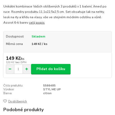
Unikátní kombinace Vašich oblíbených 3 produktů v 1 balení, ihned po
ruce. Rozměry produktu 11,1x22,5x2,5 cm. Set obsahuje lak na nehty,
lesk na rty a křídu na vlasy, vše ve stejném módním odstínu a vůně.
Assrot 6-ti barev
celý popis
Dostupnost
Skladem
Měrná cena
149 Kč / ks
149 Kč
/
ks
123 Kč
bez DPH
Přidat do košíku
Číslo produktu:
5566485
Výrobce:
STYL ME UP
Barva:
citron
Do oblíbených
Podobné produkty