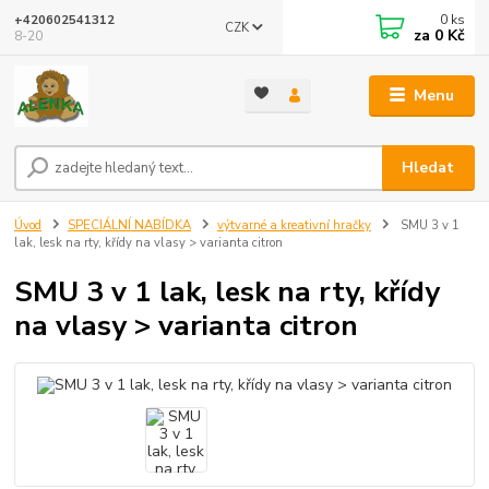
0
ks
+420602541312
CZK
za
0 Kč
8-20
Menu
Hledat
Úvod
SPECIÁLNÍ NABÍDKA
výtvarné a kreativní hračky
SMU 3 v 1
lak, lesk na rty, křídy na vlasy > varianta citron
SMU 3 v 1 lak, lesk na rty, křídy
na vlasy > varianta citron