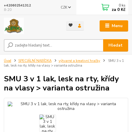
0
ks
+420602541312
CZK
za
0 Kč
8-20
Menu
Hledat
Úvod
SPECIÁLNÍ NABÍDKA
výtvarné a kreativní hračky
SMU 3 v 1
lak, lesk na rty, křídy na vlasy > varianta ostružina
SMU 3 v 1 lak, lesk na rty, křídy
na vlasy > varianta ostružina