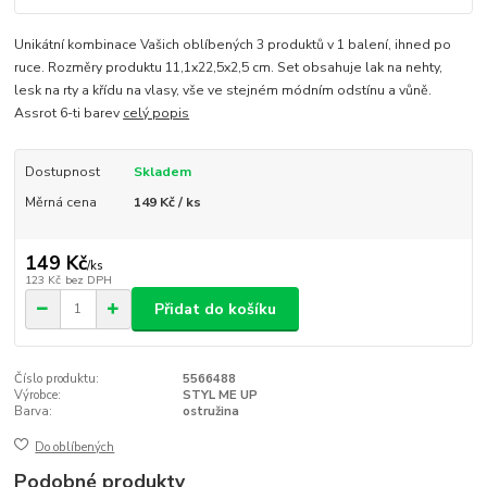
Unikátní kombinace Vašich oblíbených 3 produktů v 1 balení, ihned po
ruce. Rozměry produktu 11,1x22,5x2,5 cm. Set obsahuje lak na nehty,
lesk na rty a křídu na vlasy, vše ve stejném módním odstínu a vůně.
Assrot 6-ti barev
celý popis
Dostupnost
Skladem
Měrná cena
149 Kč / ks
149 Kč
/
ks
123 Kč
bez DPH
Přidat do košíku
Číslo produktu:
5566488
Výrobce:
STYL ME UP
Barva:
ostružina
Do oblíbených
Podobné produkty