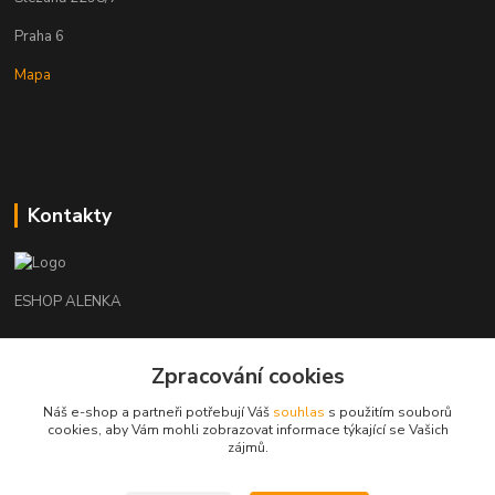
Praha 6
Mapa
Kontakty
ESHOP ALENKA
Ing. Martina Cikhartová
+420602541312
Zpracování cookies
8-20
Náš e-shop a partneři potřebují Váš
souhlas
s použitím souborů
cookies, aby Vám mohli zobrazovat informace týkající se Vašich
orechovka@inmes.cz
zájmů.