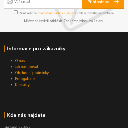
Přihlásit se
Souhlasím se
zpracováním osobních údajů
za účelem rozesílky newsletteru.
Můžete se kdykoli odhlásit. Zasíláme jednou za 14 dní.
Informace pro zákazníky
O nás
Jak nakupovat
Obchodní podmínky
Fotogalerie
Kontakty
Kde nás najdete
Slezanů 2298/7