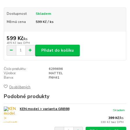
Dostupnost
Skladem
Měrná cena
599 Kč / ks
599 Kč
/
ks
495 Kč
bez DPH
Přidat do košíku
Číslo produktu:
6299696
Výrobce:
MATTEL
Barva:
FNH41
Do oblíbených
Podobné produkty
KEN model > varianta GRB88
Skladem
399 Kč
/
ks
330 Kč
bez DPH