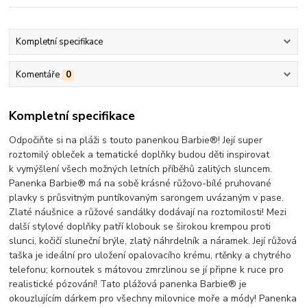
Kompletní specifikace
Komentáře
0
Kompletní specifikace
Odpočiňte si na pláži s touto panenkou Barbie®! Její super
roztomilý obleček a tematické doplňky budou děti inspirovat
k vymýšlení všech možných letních příběhů zalitých sluncem.
Panenka Barbie® má na sobě krásné růžovo-bílé pruhované
plavky s průsvitným puntíkovaným sarongem uvázaným v pase.
Zlaté náušnice a růžové sandálky dodávají na roztomilosti! Mezi
další stylové doplňky patří klobouk se širokou krempou proti
slunci, kočičí sluneční brýle, zlatý náhrdelník a náramek. Její růžová
taška je ideální pro uložení opalovacího krému, rtěnky a chytrého
telefonu; kornoutek s mátovou zmrzlinou se jí připne k ruce pro
realistické pózování! Tato plážová panenka Barbie® je
okouzlujícím dárkem pro všechny milovnice moře a módy! Panenka