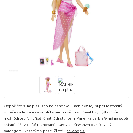
Odpočiňte si na pláži s touto panenkou Barbie®! Její super roztomilý
obleček a tematické doplňky budou děti inspirovat k vymýšlení všech
možných letních příběhů zalitých sluncem. Panenka Barbie® má na sobě
krásné růžovo-bílé pruhované plavky s průsvitným puntíkovaným
sarongem uvázaným v pase. Zlaté...
celý popis