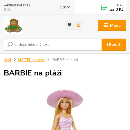
0
ks
+420602541312
CZK
za
0 Kč
8-20
Menu
Hledat
Úvod
MATTEL panenky
BARBIE na pláži
BARBIE na pláži