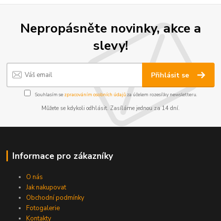
Nepropásněte novinky, akce a
slevy!
Přihlásit se
Souhlasím se
zpracováním osobních údajů
za účelem rozesílky newsletteru.
Můžete se kdykoli odhlásit. Zasíláme jednou za 14 dní.
Informace pro zákazníky
O nás
Jak nakupovat
Obchodní podmínky
Fotogalerie
Kontakty