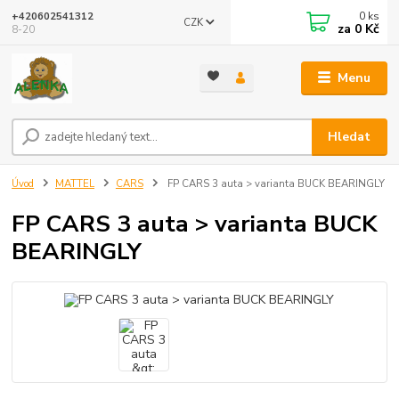
0
ks
+420602541312
CZK
za
0 Kč
8-20
Menu
Hledat
Úvod
MATTEL
CARS
FP CARS 3 auta > varianta BUCK BEARINGLY
FP CARS 3 auta > varianta BUCK
BEARINGLY