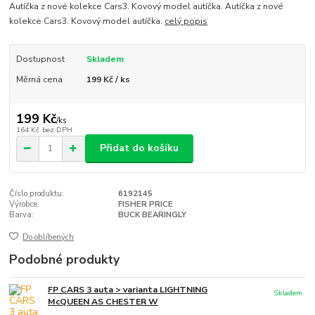
Autíčka z nové kolekce Cars3. Kovový model autíčka. Autíčka z nové
kolekce Cars3. Kovový model autíčka.
celý popis
Dostupnost
Skladem
Měrná cena
199 Kč / ks
199 Kč
/
ks
164 Kč
bez DPH
Přidat do košíku
Číslo produktu:
6192145
Výrobce:
FISHER PRICE
Barva:
BUCK BEARINGLY
Do oblíbených
Podobné produkty
FP CARS 3 auta > varianta LIGHTNING
Skladem
McQUEEN AS CHESTER W