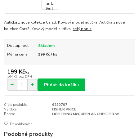
Autíčka z nové kolekce Cars3. Kovový model autíčka. Autíčka z nové
kolekce Cars3. Kovový model autíčka.
celý popis
Dostupnost
Skladem
Měrná cena
199 Kč / ks
199 Kč
/
ks
164 Kč
bez DPH
Přidat do košíku
Číslo produktu:
6290707
Výrobce:
FISHER PRICE
Barva:
LIGHTNING McQUEEN AS CHESTER W
Do oblíbených
Podobné produkty