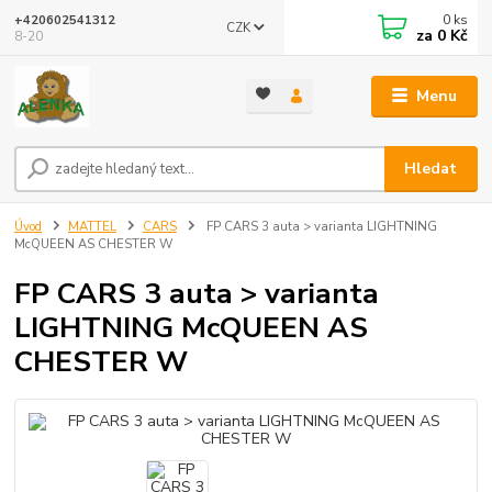
0
ks
+420602541312
CZK
za
0 Kč
8-20
Menu
Hledat
Úvod
MATTEL
CARS
FP CARS 3 auta > varianta LIGHTNING
McQUEEN AS CHESTER W
FP CARS 3 auta > varianta
LIGHTNING McQUEEN AS
CHESTER W