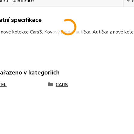
etní specifikace
tní specifikace
 nové kolekce Cars3. Kovový model autíčka. Autíčka z nové kol
zařazeno v kategoriích
TEL
CARS