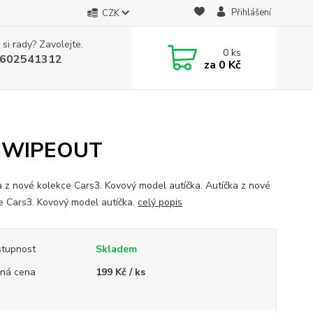
Přihlášení
CZK
 si rady? Zavolejte.
0
ks
602541312
za
0 Kč
Y WIPEOUT
a z nové kolekce Cars3. Kovový model autíčka. Autíčka z nové
e Cars3. Kovový model autíčka.
celý popis
tupnost
Skladem
ná cena
199 Kč / ks