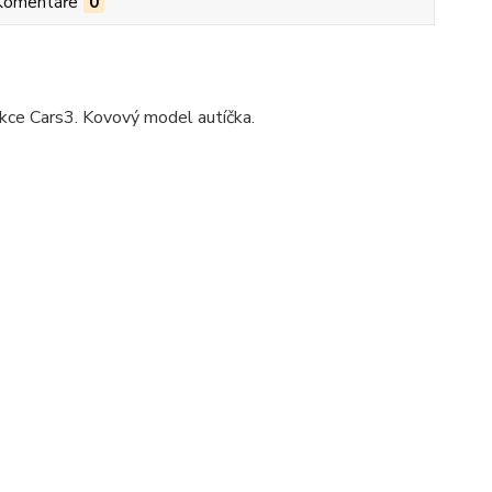
Komentáře
0
ekce Cars3. Kovový model autíčka.