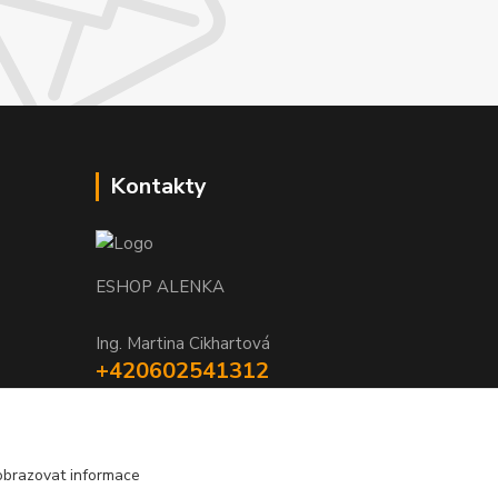
Kontakty
ESHOP ALENKA
Ing. Martina Cikhartová
+420602541312
8-20
orechovka@inmes.cz
obrazovat informace