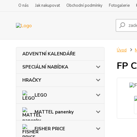
O nás
Jak nakupovat
Obchodní podmínky
Fotogalerie
Úvod
ADVENTNÍ KALENDÁŘE
FP 
SPECIÁLNÍ NABÍDKA
HRAČKY
LEGO
MATTEL panenky
FISHER PRICE