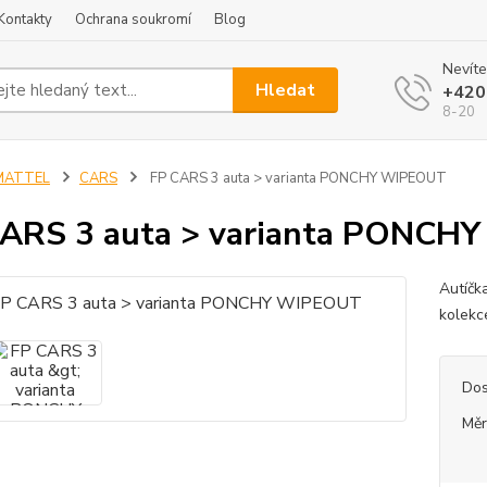
Kontakty
Ochrana soukromí
Blog
Nevíte
Hledat
+420
8-20
MATTEL
CARS
FP CARS 3 auta > varianta PONCHY WIPEOUT
CARS 3 auta > varianta PONCH
Autíčk
kolekc
Dos
Měr