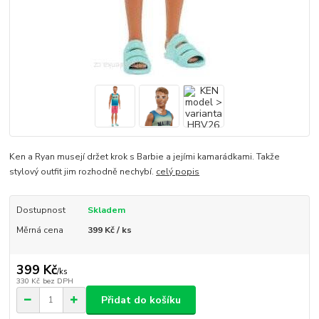
Ken a Ryan musejí držet krok s Barbie a jejími kamarádkami. Takže
stylový outfit jim rozhodně nechybí.
celý popis
Dostupnost
Skladem
Měrná cena
399 Kč / ks
399 Kč
/
ks
330 Kč
bez DPH
Přidat do košíku