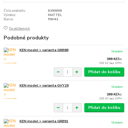
Číslo produktu:
6299696
Výrobce:
MATTEL
Barva:
FNH41
Do oblíbených
Podobné produkty
KEN model > varianta GRB88
Skladem
399 Kč
/
ks
330 Kč
bez DPH
Přidat do košíku
KEN model > varianta GVY29
Skladem
399 Kč
/
ks
330 Kč
bez DPH
Přidat do košíku
KEN model > varianta GRB91
Skladem