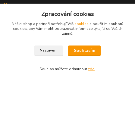
Mapa
Zpracování cookies
Náš e-shop a partneři potřebují Váš
souhlas
s použitím souborů
cookies, aby Vám mohli zobrazovat informace týkající se Vašich
zájmů.
Kontakty
Souhlasím
Nastavení
ESHOP ALENKA
Souhlas můžete odmítnout
zde
.
Ing. Martina Cikhartová
+420602541312
8-20
orechovka@inmes.cz