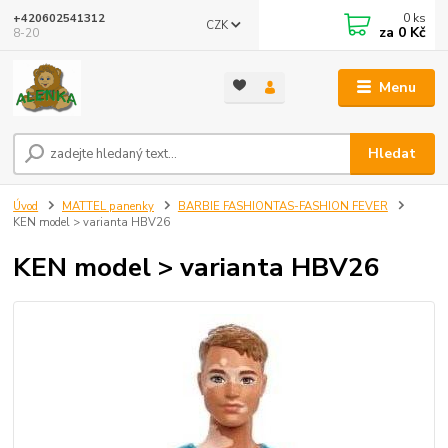
0
ks
+420602541312
CZK
za
0 Kč
8-20
Menu
Hledat
Úvod
MATTEL panenky
BARBIE FASHIONTAS-FASHION FEVER
KEN model > varianta HBV26
KEN model > varianta HBV26