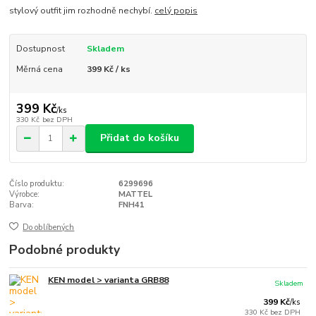
stylový outfit jim rozhodně nechybí.
celý popis
Dostupnost
Skladem
Měrná cena
399 Kč / ks
399 Kč
/
ks
330 Kč
bez DPH
Přidat do košíku
Číslo produktu:
6299696
Výrobce:
MATTEL
Barva:
FNH41
Do oblíbených
Podobné produkty
KEN model > varianta GRB88
Skladem
399 Kč
/
ks
330 Kč
bez DPH