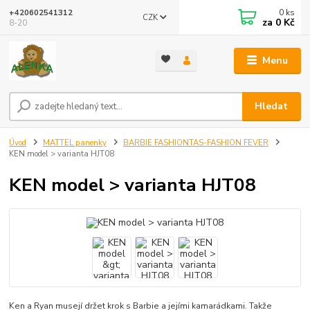
0
ks
+420602541312
CZK
za
0 Kč
8-20
Menu
Hledat
Úvod
MATTEL panenky
BARBIE FASHIONTAS-FASHION FEVER
KEN model > varianta HJT08
KEN model > varianta HJT08
Ken a Ryan musejí držet krok s Barbie a jejími kamarádkami. Takže