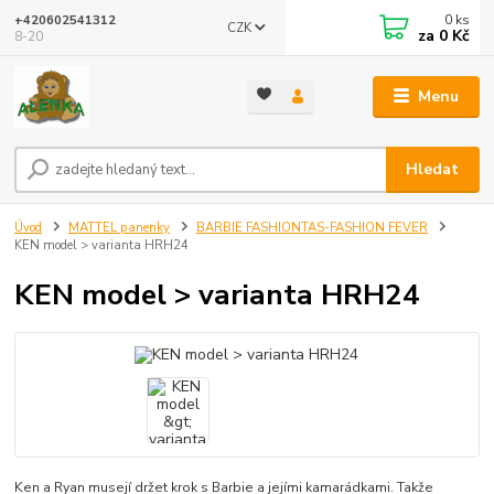
0
ks
+420602541312
CZK
za
0 Kč
8-20
Menu
Hledat
Úvod
MATTEL panenky
BARBIE FASHIONTAS-FASHION FEVER
KEN model > varianta HRH24
KEN model > varianta HRH24
Ken a Ryan musejí držet krok s Barbie a jejími kamarádkami. Takže