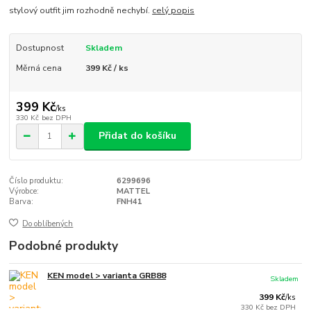
stylový outfit jim rozhodně nechybí.
celý popis
Dostupnost
Skladem
Měrná cena
399 Kč / ks
399 Kč
/
ks
330 Kč
bez DPH
Přidat do košíku
Číslo produktu:
6299696
Výrobce:
MATTEL
Barva:
FNH41
Do oblíbených
Podobné produkty
KEN model > varianta GRB88
Skladem
399 Kč
/
ks
330 Kč
bez DPH