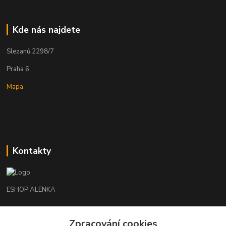
Kde nás najdete
Slezanů 2298/7
Praha 6
Mapa
Kontakty
ESHOP ALENKA
Ing. Martina Cikhartová
Zpracování cookies
+420602541312