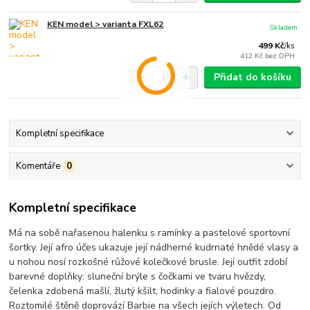
KEN model > varianta FXL62
Skladem
499 Kč
/
ks
412 Kč
bez DPH
Přidat do košíku
Kompletní specifikace
Komentáře
0
Kompletní specifikace
Má na sobě nařasenou halenku s ramínky a pastelové sportovní
šortky. Její afro účes ukazuje její nádherné kudrnaté hnědé vlasy a
u nohou nosí rozkošné růžové kolečkové brusle. Její outfit zdobí
barevné doplňky: sluneční brýle s čočkami ve tvaru hvězdy,
čelenka zdobená mašlí, žlutý kšilt, hodinky a fialové pouzdro.
Roztomilé štěně doprovází Barbie na všech jejích výletech. Od