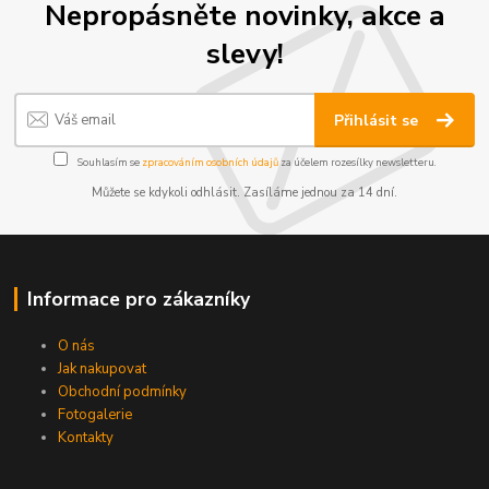
Nepropásněte novinky, akce a
slevy!
Přihlásit se
Souhlasím se
zpracováním osobních údajů
za účelem rozesílky newsletteru.
Můžete se kdykoli odhlásit. Zasíláme jednou za 14 dní.
Informace pro zákazníky
O nás
Jak nakupovat
Obchodní podmínky
Fotogalerie
Kontakty