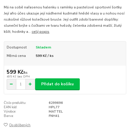
Má na sobě nařasenou halenku s ramínky a pastelové sportovní šortky.
Její afro účes ukazuje její nádherné kudrnaté hnědé vlasy a u nohou nosí
rozkošné růžové kolečkové brusle. Její outfit zdobí barevné doplňky:
sluneční brýle s čočkami ve tvaru hvězdy, čelenka zdobená mašlí, žlutý
kšilt, hodinky a...
celý popis
Dostupnost
Skladem
Měrná cena
599 Kč / ks
599 Kč
/
ks
495 Kč
bez DPH
Přidat do košíku
Číslo produktu:
6299696
EAN kód:
HPL77
Výrobce:
MATTEL
Barva:
FNH41
Do oblíbených