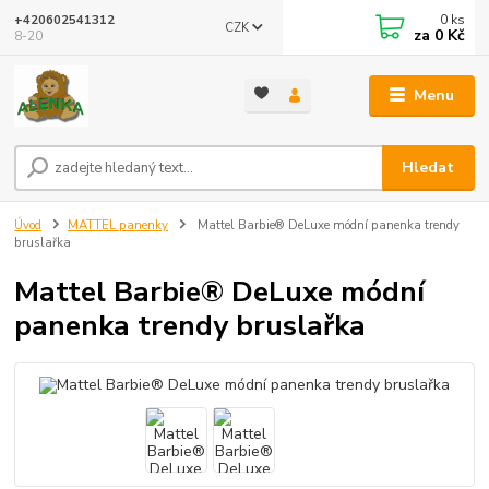
0
ks
+420602541312
CZK
za
0 Kč
8-20
Menu
Hledat
Úvod
MATTEL panenky
Mattel Barbie® DeLuxe módní panenka trendy
bruslařka
Mattel Barbie® DeLuxe módní
panenka trendy bruslařka